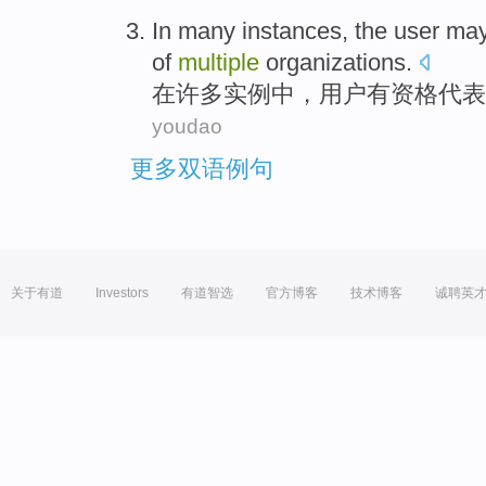
In
many
instances
,
the user
may
of
multiple
organizations
.
在
许多
实例中
，
用户
有
资格
代表
youdao
更多双语例句
关于有道
Investors
有道智选
官方博客
技术博客
诚聘英