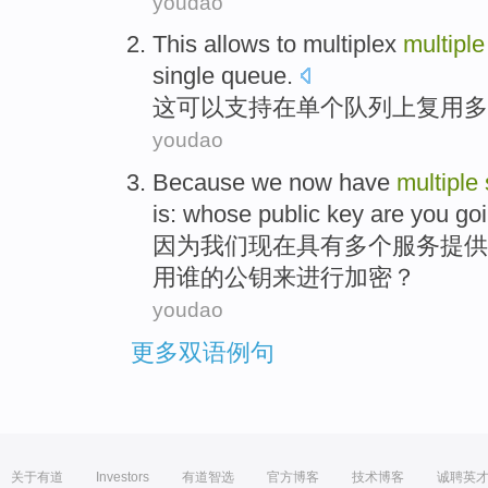
youdao
This
allows
to
multiplex
multiple
single
queue
.
这
可以支持
在
单个
队列
上复用
多
youdao
Because
we
now
have
multiple
is:
whose
public key are
you
goi
因为
我们
现在
具有
多个
服务
提供
用
谁的
公钥来进行加密
？
youdao
更多双语例句
关于有道
Investors
有道智选
官方博客
技术博客
诚聘英