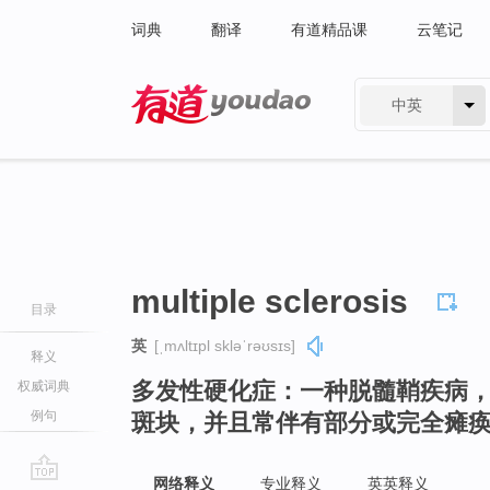
词典
翻译
有道精品课
云笔记
中英
有道 - 网易旗下搜索
multiple sclerosis
目录
英
[ˌmʌltɪpl skləˈrəʊsɪs]
释义
多发性硬化症：一种脱髓鞘疾病
权威词典
例句
斑块，并且常伴有部分或完全瘫
网络释义
专业释义
英英释义