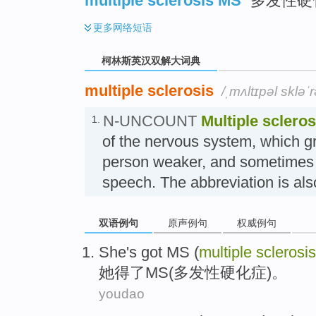
multiple sclerosis MS
多发性硬
更多
网络短语
柯林斯英汉双解大词典
multiple sclerosis
/ˌmʌltɪpəl skləˈ
N-UNCOUNT
Multiple scleros
1.
of the nervous system, which g
person weaker, and sometimes af
speech. The abbreviation i
双语例句
原声例句
权威例句
She
's got
MS
(
multiple
sclerosis
她
得了
MS
(
多发性
硬化症)。
youdao