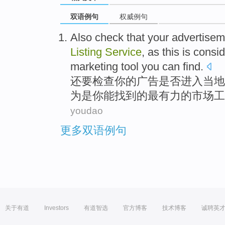
双语例句
权威例句
Also
check
that
your
advertisem
Listing
Service
,
as
this
is consi
marketing
tool
you
can
find
.
还要
检查
你
的
广告是否
进入
当地
为是
你
能
找到的
最
有力的
市场
工
youdao
更多双语例句
关于有道
Investors
有道智选
官方博客
技术博客
诚聘英