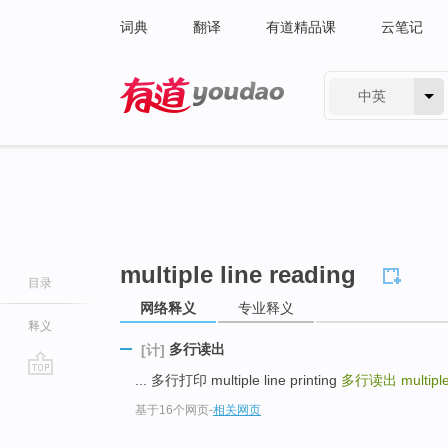
词典
翻译
有道精品课
云笔记
中英
有道 - 网易旗下搜索
multiple line reading
目录
网络释义
专业释义
释义
多行读出
[计]
... 多行打印 multiple line printing
多行读出
multipl
go
基于16个网页
-
相关网页
top