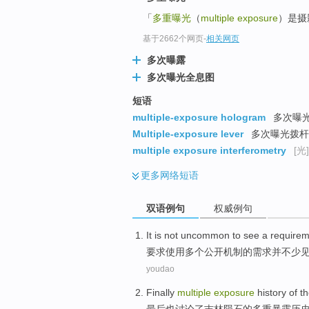
「
多重曝光
（
multiple exposure
）是摄
基于2662个网页
-
相关网页
多次曝露
多次曝光全息图
短语
multiple-exposure hologram
多次曝光
Multiple-exposure lever
多次曝光拨杆
multiple exposure interferometry
[光]
更多
网络短语
双语例句
权威例句
It
is not
uncommon
to see a
requirem
要求
使用
多个
公开
机制的需求
并不
少
youdao
Finally
multiple
exposure
history
of
t