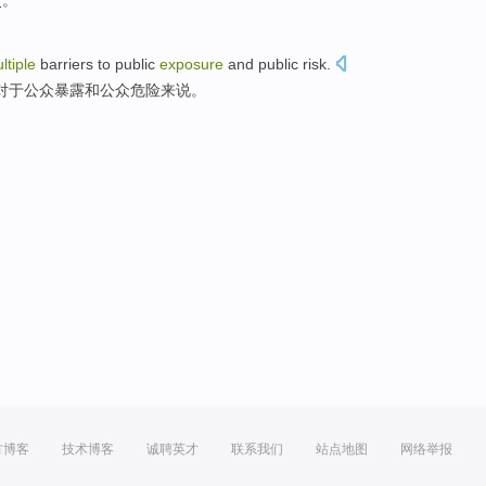
史
。
ltiple
barriers
to
public
exposure
and
public
risk
.
对于
公众
暴露
和
公众
危险
来说。
方博客
技术博客
诚聘英才
联系我们
站点地图
网络举报