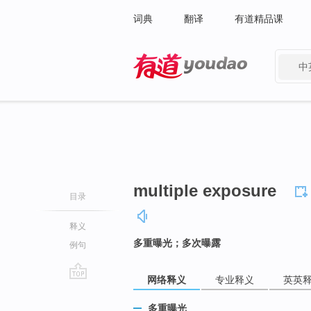
词典
翻译
有道精品课
中
有道 - 网易旗下搜索
multiple exposure
目录
释义
多重曝光；多次曝露
例句
网络释义
专业释义
英英
go
top
多重曝光