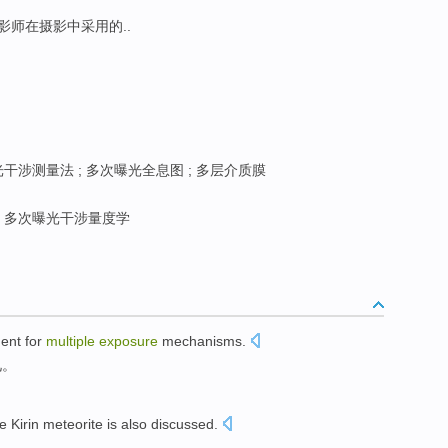
影师在摄影中采用的..
干涉测量法 ; 多次曝光全息图 ; 多层介质膜
多次曝光干涉量度学
ent
for
multiple
exposure
mechanisms
.
见
。
he
Kirin
meteorite
is also
discussed
.