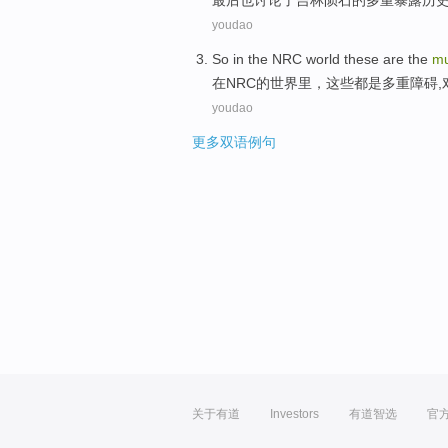
最后
也
讨论了
吉林
陨石
的
多重
暴露
历
youdao
So
in
the
NRC
world
these
are
the
mu
在
NRC
的
世界里
，
这些
都是
多重
障碍
,
youdao
更多双语例句
关于有道
Investors
有道智选
官