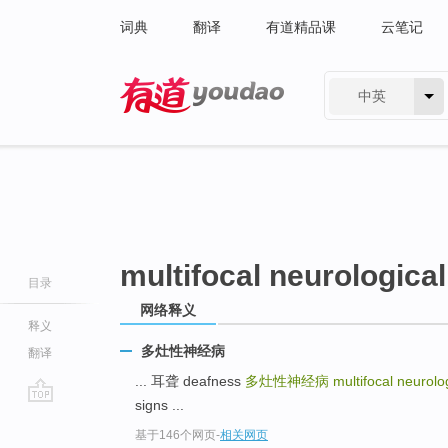
词典
翻译
有道精品课
云笔记
中英
有道 - 网易旗下搜索
multifocal neurologica
目录
网络释义
释义
多灶性神经病
翻译
... 耳聋 deafness
多灶性神经病
multifocal neurolo
signs ...
go
基于146个网页
-
相关网页
top