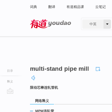
词典
翻译
有道精品课
云笔记
中英
有道 - 网易旗下搜索
multi-stand pipe mill
目录
释义
限动芯棒连轧管机
go
网络释义
top
MPM连轧管