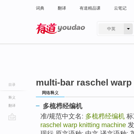
词典
翻译
有道精品课
云笔记
中英
有道 - 网易旗下搜索
multi-bar raschel warp
目录
网络释义
释义
多梳栉经编机
翻译
准/规范中文名:
多梳栉经编机
标
raschel warp knitting machine
发
go
top
现行 原文语种: 中文 译文语种: 