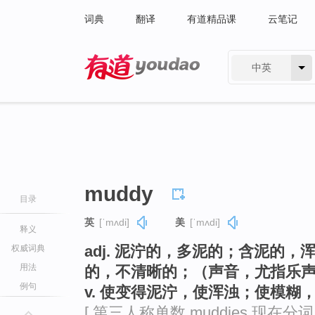
词典
翻译
有道精品课
云笔记
中英
有道 - 网易旗下搜索
muddy
目录
英
[ˈmʌdi]
美
[ˈmʌdi]
释义
adj. 泥泞的，多泥的；含泥的
权威词典
用法
的，不清晰的；（声音，尤指乐
例句
v. 使变得泥泞，使浑浊；使模糊
[ 第三人称单数 muddies 现在分词 m