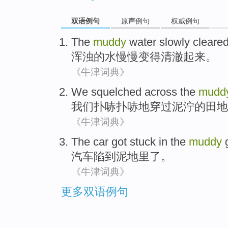
双语例句
原声例句
权威例句
The
muddy
water
slowly
cleare
浑浊
的
水
慢慢
变得清澈起来
。
《牛津词典》
We
squelched
across the
mudd
我们
扑哧扑哧地
穿过
泥泞
的
田地
《牛津词典》
The car
got stuck
in
the
muddy
汽车
陷
到
泥
地里
了。
《牛津词典》
更多双语例句