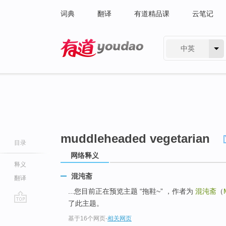
词典
翻译
有道精品课
云笔记
中英
有道 - 网易旗下搜索
muddleheaded vegetarian
目录
网络释义
释义
混沌斋
翻译
...您目前正在预览主题 “拖鞋~” ，作者为
混沌斋
（
了此主题。
go
基于16个网页
-
相关网页
top