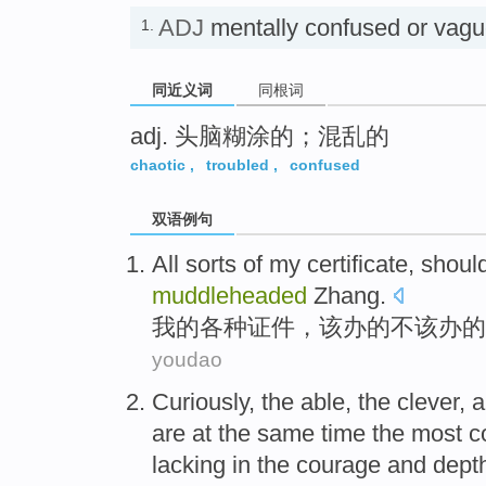
ADJ
mentally confused or v
1.
同近义词
同根词
adj. 头脑糊涂的；混乱的
chaotic
,
troubled
,
confused
双语例句
All sorts
of
my
certificate
,
shoul
muddleheaded
Zhang
.
我
的
各种
证件
，
该
办
的
不该
办的
youdao
Curiously
,
the
able
, the
clever
, 
are
at the same time
the most
c
lacking
in
the
courage
and dept