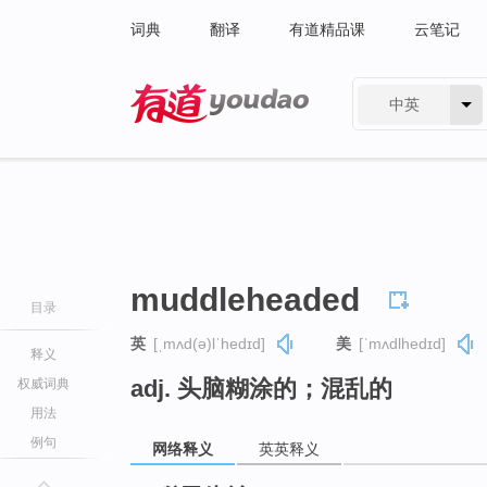
词典
翻译
有道精品课
云笔记
中英
有道 - 网易旗下搜索
muddleheaded
目录
英
[ˌmʌd(ə)lˈhedɪd]
美
[ˈmʌdlhedɪd]
释义
adj. 头脑糊涂的；混乱的
权威词典
用法
例句
网络释义
英英释义