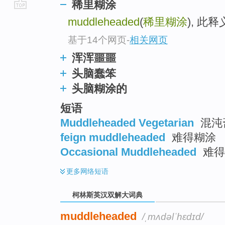
稀里糊涂
go
muddleheaded
(
稀里糊涂
), 此
top
基于14个网页
-
相关网页
浑浑噩噩
头脑蠢笨
头脑糊涂的
短语
Muddleheaded Vegetarian
混沌
feign muddleheaded
难得糊涂
Occasional Muddleheaded
难得
更多
网络短语
柯林斯英汉双解大词典
muddleheaded
/ˌmʌdəlˈhɛdɪd/