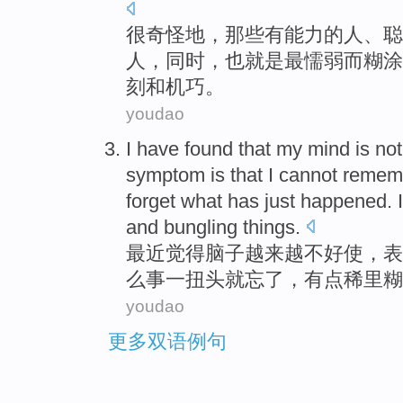
很
奇怪
地，
那些
有
能力
的
人、
聪
人，
同时
，也就是
最
懦弱
而
糊涂
刻
和
机巧。
youdao
I
have
found that
my
mind
is not
symptom
is
that
I cannot
remem
forget what
has
just
happened. 
and
bungling
things.
最近
觉得
脑子
越来越不好使，
表
么
事一扭头
就
忘了，有点
稀里糊
youdao
更多双语例句