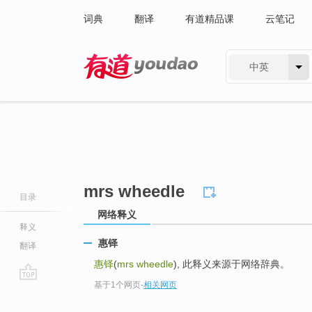
词典
翻译
有道精品课
云笔记
中英
有道 - 网易旗下搜索
mrs wheedle
目录
网络释义
释义
惠铎
翻译
惠铎
(
mrs wheedle
), 此释义来源于网络辞典。
基于1个网页
-
相关网页
go
top