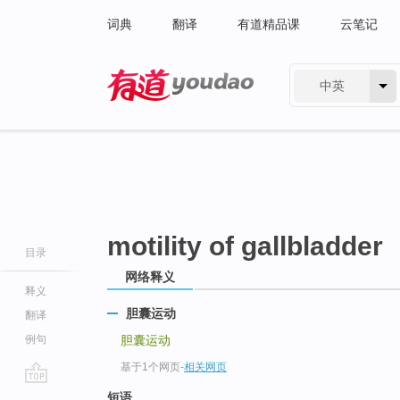
词典
翻译
有道精品课
云笔记
中英
有道 - 网易旗下搜索
motility of gallbladder
目录
网络释义
释义
胆囊运动
翻译
例句
胆囊运动
基于1个网页
-
相关网页
go
短语