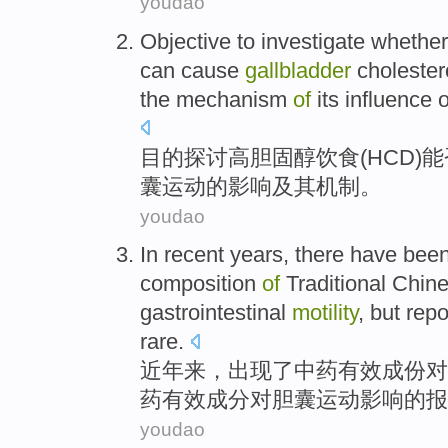
youdao
Objective
to investigate
whethe
can
cause
gallbladder
cholester
the
mechanism
of
its
influence 
目的
探讨
高
胆固醇
饮食
(
HCD
)
能
囊运动
的
影响
及其
机制
。
youdao
In recent years
,
there have
bee
composition
of
Traditional Chin
gastrointestinal
motility
,
but
repo
rare
.
近年
来，
出现
了
中药
有效成份对
药有效
成分
对
胆囊
运动
影响
的报
youdao