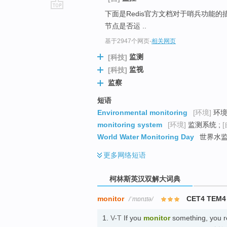
下面是Redis官方文档对于哨兵功能的
go
节点是否运 ..
top
基于2947个网页
-
相关网页
监测
[科技]
监视
[科技]
监察
短语
Environmental monitoring
[环境]
环境
monitoring system
[环境]
监测系统 ;
[
World Water Monitoring Day
世界水监
更多
网络短语
柯林斯英汉双解大词典
monitor
CET4 TEM4
/ˈmɒnɪtə/
1.
V-T
If you
monitor
something, you re