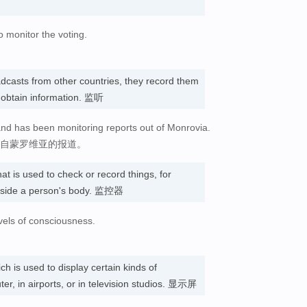
o monitor the voting.
dcasts from other countries, they record them
to obtain information. 监听
and has been monitoring reports out of Monrovia.
来自蒙罗维亚的报道。
at is used to check or record things, for
nside a person's body. 监控器
vels of consciousness.
ch is used to display certain kinds of
er, in airports, or in television studios. 显示屏