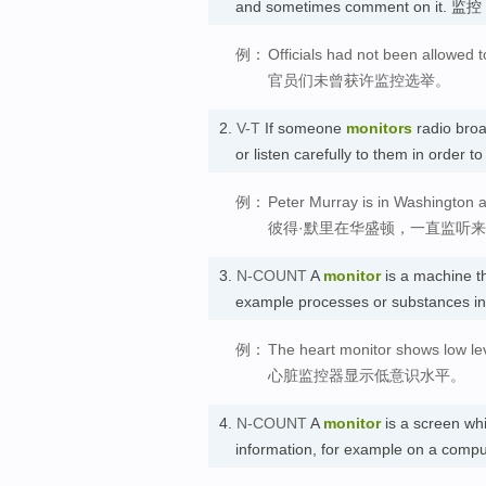
and sometimes comment on it. 监控
例：
Officials had not been allowed t
官员们未曾获许监控选举。
2.
V-T
If someone
monitors
radio broa
or listen carefully to them in order 
例：
Peter Murray is in Washington 
彼得·默里在华盛顿，一直监听
3.
N-COUNT
A
monitor
is a machine th
example processes or substances i
例：
The heart monitor shows low le
心脏监控器显示低意识水平。
4.
N-COUNT
A
monitor
is a screen whi
information, for example on a comput