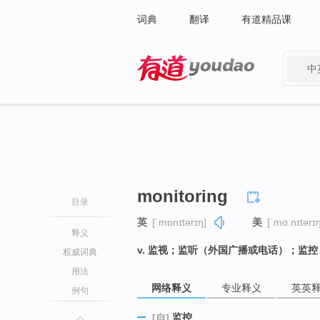
词典
翻译
有道精品课
中
有道 - 网易旗下搜索
monitoring
目录
英
[ˈmɒnɪtərɪŋ]
美
[ˈmɑːnɪtərɪŋ
释义
v. 监视；监听（外国广播或电话）；监控
权威词典
用法
网络释义
专业释义
英英
例句
监控
[自]