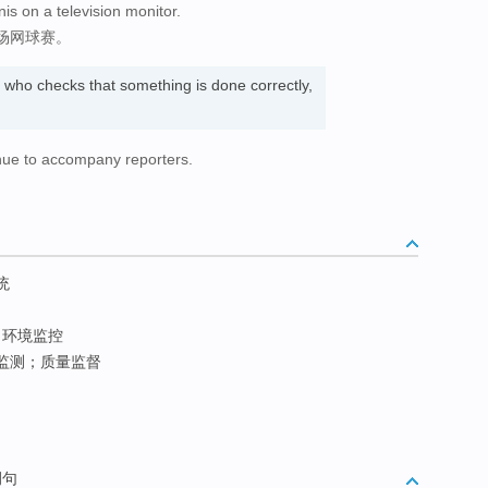
s on a television monitor.
场网球赛。
 who checks that something is done correctly,
nue to accompany reporters.
。
统
；环境监控
量监测；质量监督
例句