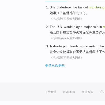
She
undertook
the
task
of
monitoring
她
承担了
监督
选举
的
任务
。
《柯林斯英汉双解大词典》
The U.N.
would
play a
major
role
in
m
联合国
将
在
监督
停火
方面
发挥
主要
作
《柯林斯英汉双解大词典》
A
shortage
of
funds
is preventing
the
资金
短缺使得
联合国
无法
监督
救济工
《柯林斯英汉双解大词典》
更多双语例句
关于有道
Investors
有道智选
官