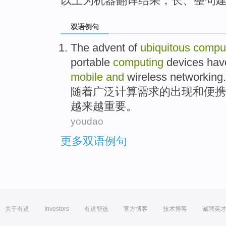
以上为机器翻译结果，长、整句
双语例句
The advent
of
ubiquitous
compu
portable
computing
devices
have
mobile
and
wireless
networking
.
随着
广泛
计算
需求
的
出现
和
便携
越来越
重要
。
youdao
更多双语例句
关于有道
Investors
有道智选
官方博客
技术博客
诚聘英