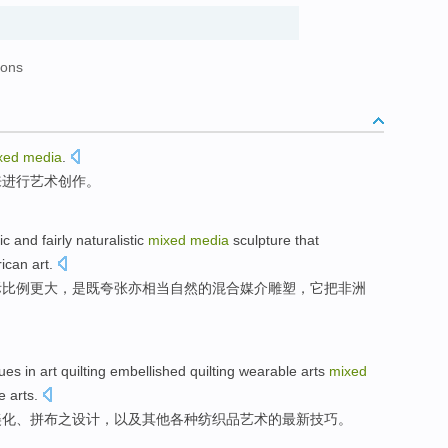
ions
xed
media
.
来进行艺术创作。
ic
and
fairly
naturalistic
mixed
media
sculpture
that
rican
art
.
际比例更大，是既
夸张
亦
相当
自然
的
混合
媒介
雕塑，它
把
非洲
ques
in
art
quilting
embellished
quilting wearable arts
mixed
le
arts.
美化
、拼布之
设计
，
以及
其他
各种纺织品
艺术
的
最新
技巧
。