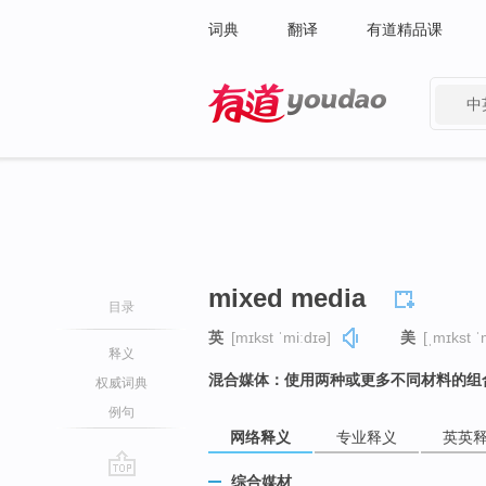
词典
翻译
有道精品课
中
有道 - 网易旗下搜索
mixed media
目录
英
[mɪkst ˈmiːdɪə]
美
[ˌmɪkst ˈ
释义
混合媒体：使用两种或更多不同材料的组
权威词典
例句
网络释义
专业释义
英英
综合媒材