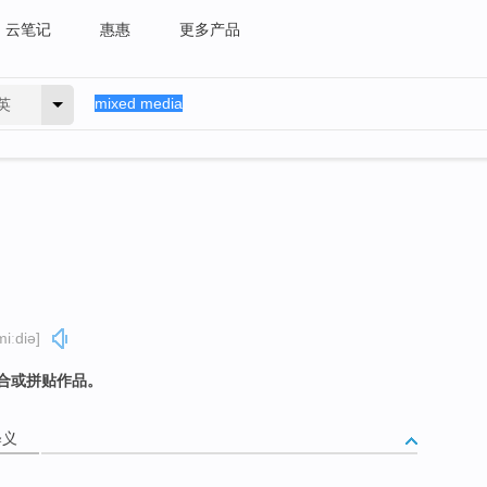
云笔记
惠惠
更多产品
英
miːdiə]
合或拼贴作品。
释义