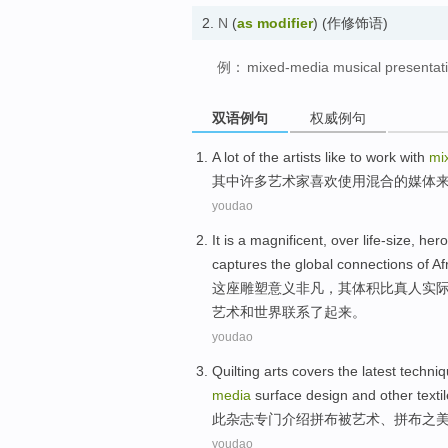
2.
N
(
as modifier
) (作修饰语)
例：
mixed-media musical presentat
双语例句
权威例句
A lot
of the
artists
like
to work
with
mi
其中
许多
艺术家
喜欢
使用
混合
的媒体
youdao
It is a
magnificent
,
over life-size
,
hero
captures the
global
connections
of
Af
这座
雕塑
意义
非凡
，其体积
比
真人实
艺术
和
世界
联系
了起来。
youdao
Quilting
arts
covers
the
latest
techni
media
surface
design
and
other
texti
此杂志专门
介绍
拼
布被
艺术
、拼布之
youdao