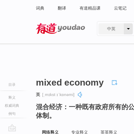
词典
翻译
有道精品课
云笔记
中英
有道 - 网易旗下搜索
mixed economy
目录
英
[ˌmɪkst ɪˈkɒnəmi]
释义
混合经济：一种既有政府所有的
权威词典
例句
体制。
网络释义
专业释义
英英释义