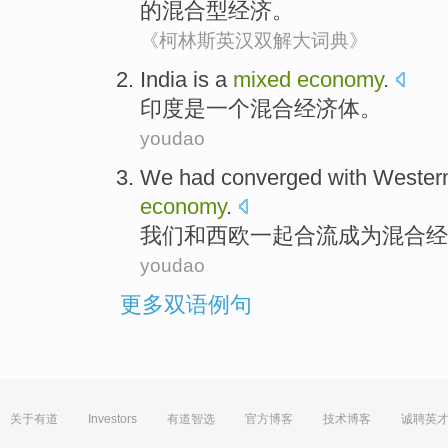
的
混合型
经济
。
《柯林斯英汉双解大词典》
India
is
a
mixed
economy
.
印度
是
一个
混合
经济体
。
youdao
We
had converged
with
Wester
economy
.
我们
和
西欧
一起
合流
成为
混合
经
youdao
更多双语例句
关于有道
Investors
有道智选
官方博客
技术博客
诚聘英