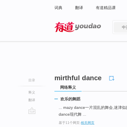
词典
翻译
有道精品课
中
有道 - 网易旗下搜索
mirthful dance
目录
网络释义
释义
欢乐的舞蹈
翻译
... mazy dance一片混乱的舞会,迷
dance现代舞 ...
go
基于11个网页
-
相关网页
top