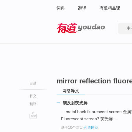
词典
翻译
有道精品课
中
有道 - 网易旗下搜索
mirror reflection fluo
目录
网络释义
释义
镜反射荧光屏
翻译
... metal back fluorescent scree
Fluorescent screen? 荧光屏 ...
go
基于10个网页
-
相关网页
top