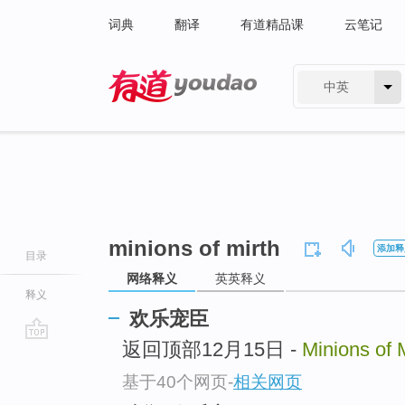
词典
翻译
有道精品课
云笔记
中英
有道 - 网易旗下搜索
minions of mirth
添加释
目录
网络释义
英英释义
释义
欢乐宠臣
返回顶部12月15日 -
Minions of 
go
top
基于40个网页
-
相关网页