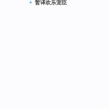
暂译欢乐宠臣