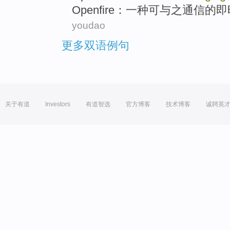
Openfire
：
一种
可
与
之
通信
的
即
youdao
更多双语例句
关于有道
Investors
有道智选
官方博客
技术博客
诚聘英