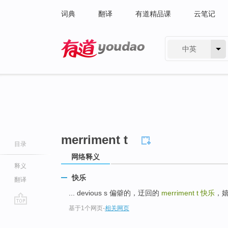
词典
翻译
有道精品课
云笔记
中英
有道 - 网易旗下搜索
merriment t
目录
网络释义
释义
快乐
翻译
... devious s 偏僻的，迂回的
merriment t
快乐
，嬉戏
基于1个网页
-
相关网页
go
top