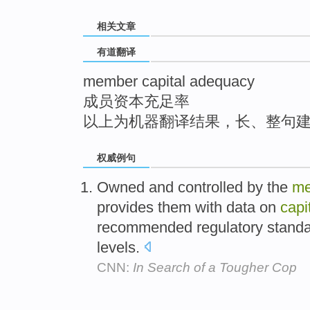
top
相关文章
有道翻译
member capital adequacy
成员资本充足率
以上为机器翻译结果，长、整句
权威例句
Owned and controlled by the
m
provides them with data on
capi
recommended regulatory standa
levels.
CNN:
In Search of a Tougher Cop