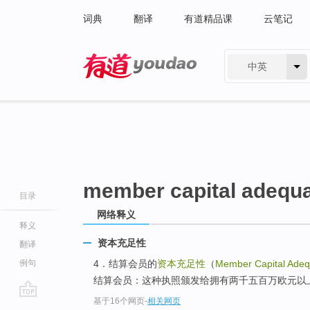
词典
翻译
有道精品课
云笔记
中英
有道 - 网易旗下搜索
member capital adequ
目录
网络释义
释义
资本充足性
翻译
例句
4．结算会员的
资本充足性
（
Member Capital Ade
结算会员：这种执照颁发给拥有两千五百万欧元以
基于16个网页
-
相关网页
go