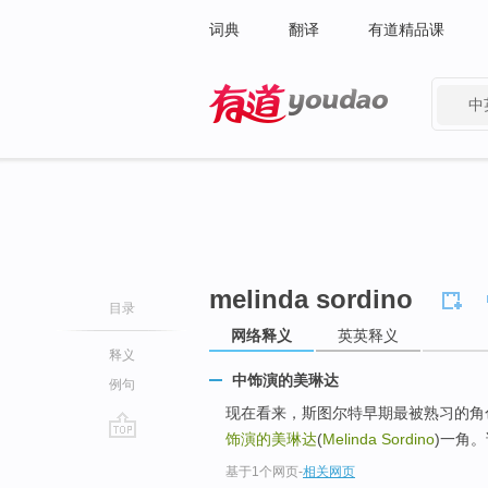
词典
翻译
有道精品课
中
有道 - 网易旗下搜索
melinda sordino
目录
网络释义
英英释义
释义
中饰演的美琳达
例句
现在看来，斯图尔特早期最被熟习的角色恐
饰演的美琳达
(
Melinda Sordino
)一角
go
基于1个网页
-
相关网页
top