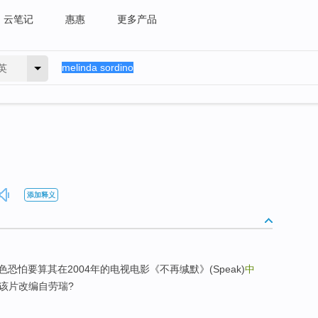
云笔记
惠惠
更多产品
英
添加释义
怕要算其在2004年的电视电影《不再缄默》(Speak)
中
。该片改编自劳瑞?