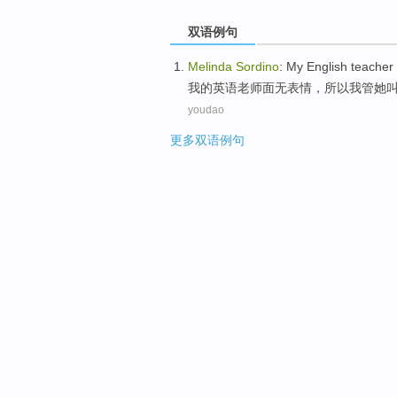
双语例句
Melinda
Sordino
:
My
English
teacher
我
的
英语
老师
面
无
表情
，所以
我
管
她
youdao
更多双语例句