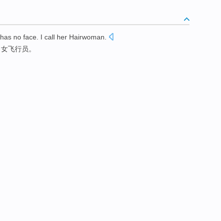
has
no
face
.
I
call
her
Hairwoman
.
叫
女
飞行员
。