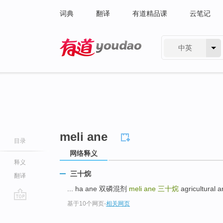
词典
翻译
有道精品课
云笔记
中英
有道 - 网易旗下搜索
meli ane
目录
网络释义
释义
三十烷
翻译
... ha ane 双磷混剂
meli ane
三十烷
agricultura
基于10个网页
-
相关网页
go
top