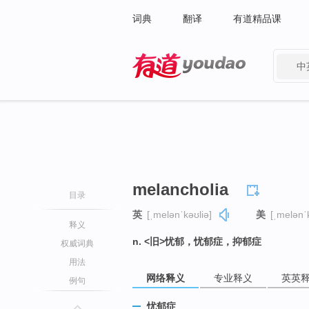
词典
翻译
有道精品课
中
有道 - 网易旗下搜索
melancholia
目录
英
[ˌmelənˈkəʊliə]
美
[ˌmelənˈk
释义
n. <旧>忧郁，忧郁症，抑郁症
权威词典
用法
网络释义
专业释义
英英
例句
忧郁症