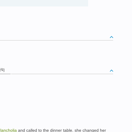
例句
lancholia
and
called
to
the dinner
table,
she
changed
her