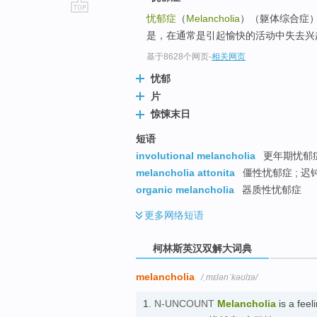
忧郁症
（
Melancholia
）（躯体综合症）
go
是，在通常是引起愉快的活动中失去兴趣
top
基于8628个网页
-
相关网页
忧郁
片
惊悚末日
短语
involutional melancholia
更年期忧郁症
melancholia attonita
僵性忧郁症 ; 
organic melancholia
器质性忧郁症
更多
网络短语
柯林斯英汉双解大词典
melancholia
/ˌmɛlənˈkəʊlɪə/
1.
N-UNCOUNT
Melancholia
is a feel