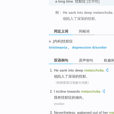
a long time. 忧郁症
[文学性]
例：
He sank into deep melancholia.
他陷入了深深的忧郁。
同近义词
同根词
n. [内科]忧郁症
tristimania
,
depressive disorder
双语例句
原声例句
权威
He
sank into
deep
melancholia
.
他
陷入
了
深深的
忧郁
。
《柯林斯英汉双解大词典》
I
incline
towards
melancholia
.
我
有忧郁症的
倾向
。
youdao
Nevertheless
, wakened
out
of
her
me