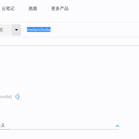
云笔记
惠惠
更多产品
英
oʊliə]
释义