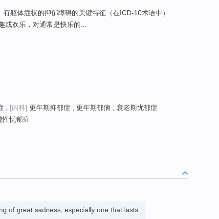
 有躯体症状的抑郁障碍的关键特征（在ICD-10术语中）
或欢乐，对通常是快乐的...
 ;
[内科]
更年期抑郁症 ; 更年期郁病 ; 衰老期忧郁症
迟钝性忧郁症
ing of great sadness, especially one that lasts