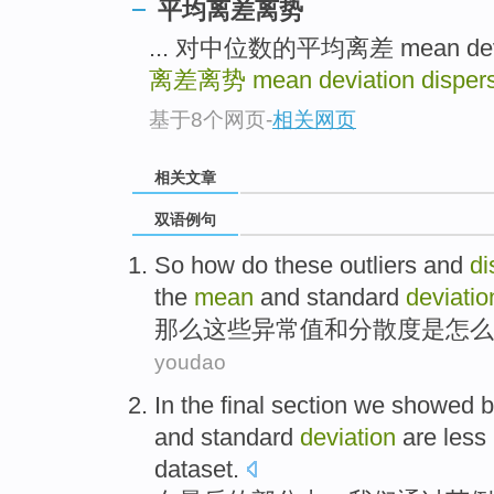
平均离差离势
... 对中位数的平均离差 mean deviat
离差离势
mean deviation disper
基于8个网页
-
相关网页
相关文章
双语例句
So
how do
these
outliers
and
di
the
mean
and
standard
deviatio
那么
这些
异常
值
和
分散度
是
怎么
youdao
In
the final
section
we
showed
b
and
standard
deviation
are
less 
dataset
.