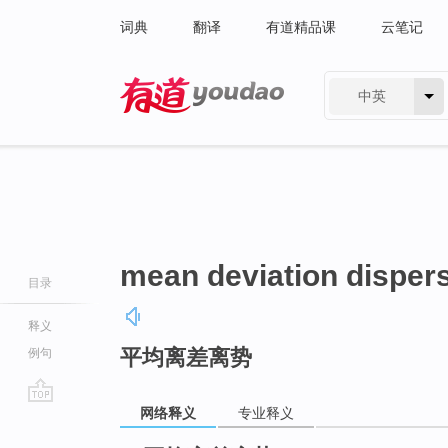
词典
翻译
有道精品课
云笔记
中英
有道 - 网易旗下搜索
mean deviation disper
目录
释义
平均离差离势
例句
网络释义
专业释义
go
top