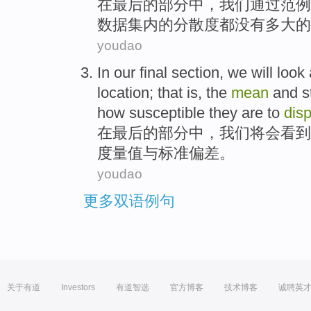
在
最后
的
部分中
，
我们
通过
范例
数据
集
内
的
分散度
都
没有多大的
youdao
In
our final
section
,
we
will
look
location
;
that
is,
the
mean
and
s
how susceptible they are to
dis
在
最后
的
部分中
，
我们
将会
看到
度量值
与
标准
偏差
。
youdao
更多双语例句
关于有道
Investors
有道智选
官方博客
技术博客
诚聘英