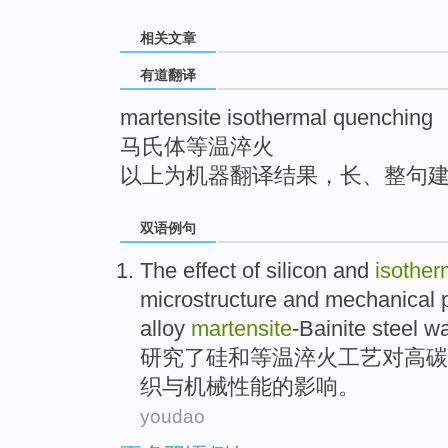
top
相关文章
有道翻译
martensite isothermal quenching
马氏体等温淬火
以上为机器翻译结果，长、整句
双语例句
The
effect
of
silicon
and
isother
microstructure
and
mechanical
alloy
martensite
-Bainite
steel
w
研究
了
硅
和
等温
淬火
工艺
对
高碳
织
与
机械
性能
的
影响
。
youdao