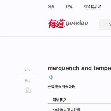
词典
翻译
有道精品课
中
有道 - 网易旗下搜索
marquench and tempe
目录
释义
分级淬火回火处理
go
网络释义
top
分级淬火回火处理