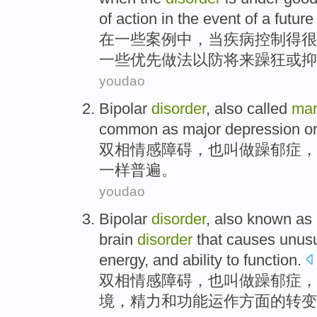
of action in the
event
of a
future
在
一些
案例
中，
当
疾病
控制
得很
一些
优先
做法
以防
将来
躁狂
或
抑
youdao
Bipolar
disorder
,
also
called
man
common
as
major depression
o
双相情感
障碍
，
也
叫做
躁郁症
，
一样普遍。
youdao
Bipolar
disorder
,
also
known as
brain
disorder
that
causes
unus
energy
,
and
ability to
function
.
双相情感
障碍
，
也
叫做
躁郁症，
境
，
精力
和
功能运作方面的
转变