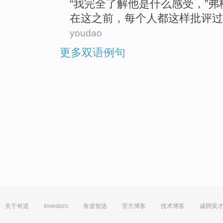
“
我
完全
了解
他
是什么
感受
，”
弗
在
这
之前
，
每个人都
这样
批评
过
youdao
更多双语例句
关于有道
Investors
有道智选
官方博客
技术博客
诚聘英