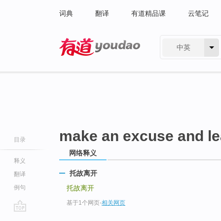
词典
翻译
有道精品课
云笔记
中英
有道 - 网易旗下搜索
make an excuse and l
目录
网络释义
释义
托故离开
翻译
例句
托故离开
基于1个网页
-
相关网页
go