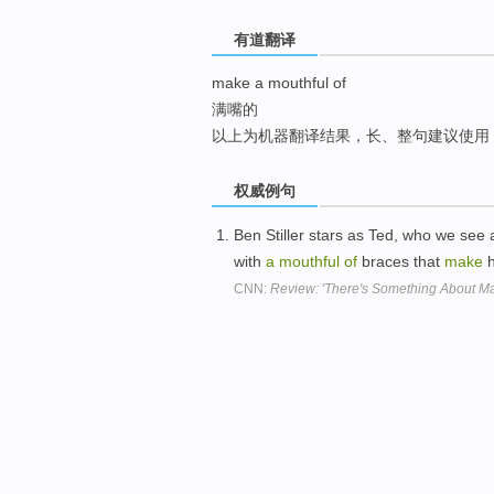
top
有道翻译
make a mouthful of
满嘴的
以上为机器翻译结果，长、整句建议使用
权威例句
Ben Stiller stars as Ted, who we see 
with
a
mouthful
of
braces that
make
h
CNN:
Review: 'There's Something About Mary