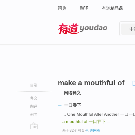
词典
翻译
有道精品课
中
有道 - 网易旗下搜索
make a mouthful of
目录
网络释义
释义
一口吞下
翻译
... One Mouthful After Another
例句
a mouthful of
一口吞下
...
基于32个网页
-
相关网页
go