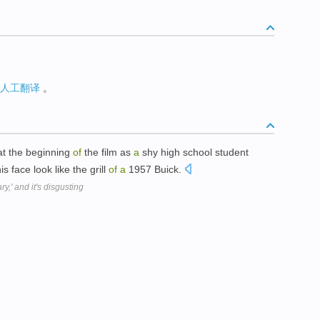
人工翻译
。
at the beginning
of
the film as
a
shy high school student
is face look like the grill
of
a
1957 Buick.
,' and it's disgusting