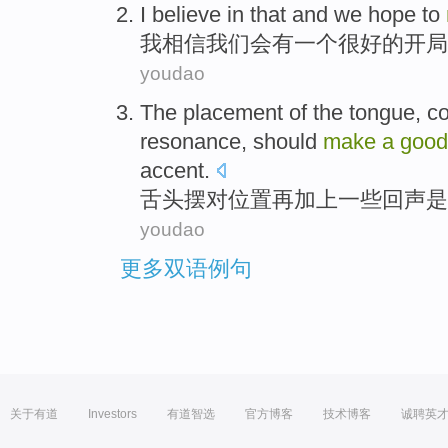
I
believe
in that and
we
hope
to
我
相信
我们
会
有
一个
很好的
开局
youdao
The
placement
of the
tongue
,
c
resonance, should
make
a
good
accent
.
舌头
摆对
位置
再
加上
一些回声
是
youdao
更多双语例句
关于有道
Investors
有道智选
官方博客
技术博客
诚聘英