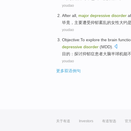
youdao
After all
,
major
depressive
disorder
af
毕竟
，
主要
遭受抑郁
紊乱
的
女性
大约
youdao
Objective
:
To explore
the brain
functi
depressive
disorder
(
MDD
).
目的
：
探讨
抑郁症
患者
大脑
半球
机能
youdao
更多双语例句
关于有道
Investors
有道智选
官