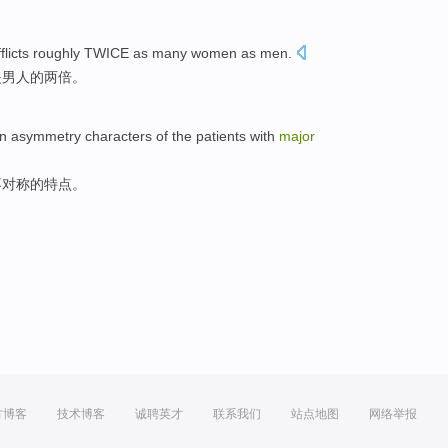
flicts
roughly
TWICE as many
women
as
men
.
是
男人
的
两
倍。
on
asymmetry
characters
of the
patients with
major
不对称
的
特点
。
方博客
技术博客
诚聘英才
联系我们
站点地图
网络举报