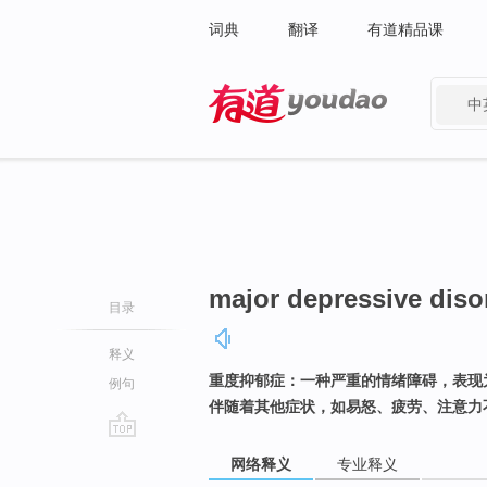
词典
翻译
有道精品课
中
有道 - 网易旗下搜索
major depressive diso
目录
释义
重度抑郁症：一种严重的情绪障碍，表现
例句
伴随着其他症状，如易怒、疲劳、注意力
go
网络释义
专业释义
top