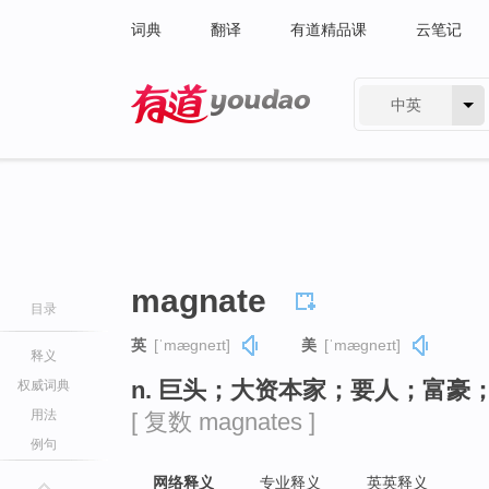
词典
翻译
有道精品课
云笔记
中英
有道 - 网易旗下搜索
magnate
目录
英
[ˈmæɡneɪt]
美
[ˈmæɡneɪt]
释义
n. 巨头；大资本家；要人；富豪
权威词典
用法
[ 复数 magnates ]
例句
网络释义
专业释义
英英释义