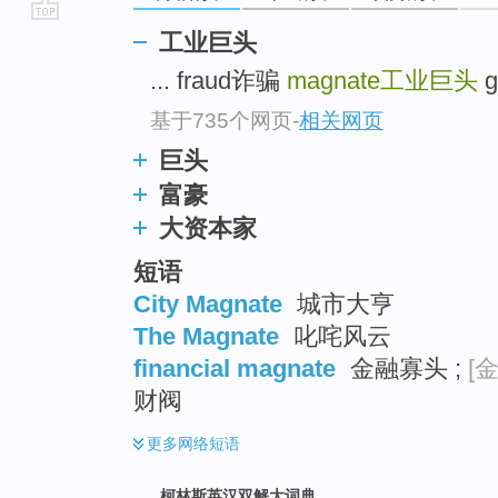
go
工业巨头
top
... fraud诈骗
magnate
工业巨头
g
基于735个网页
-
相关网页
巨头
富豪
大资本家
短语
City Magnate
城市大亨
The Magnate
叱咤风云
financial magnate
金融寡头 ;
[
财阀
更多
网络短语
柯林斯英汉双解大词典