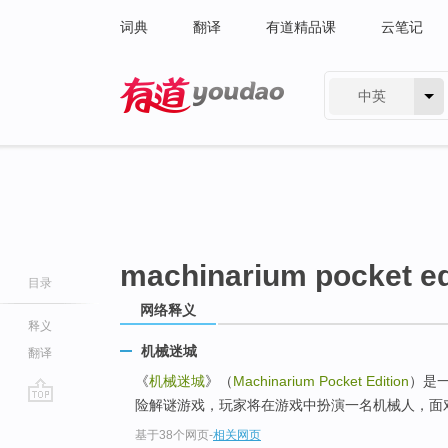
词典
翻译
有道精品课
云笔记
中英
有道 - 网易旗下搜索
machinarium pocket ed
目录
网络释义
释义
机械迷城
翻译
《
机械迷城
》（
Machinarium Pocket Edition
）是一
险解谜游戏，玩家将在游戏中扮演一名机械人，面对
go
基于38个网页
-
相关网页
top