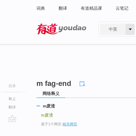
词典
翻译
有道精品课
云笔记
中英
有道 - 网易旗下搜索
m fag-end
目录
网络释义
释义
m废渣
翻译
m废渣
基于1个网页
-
相关网页
go
top