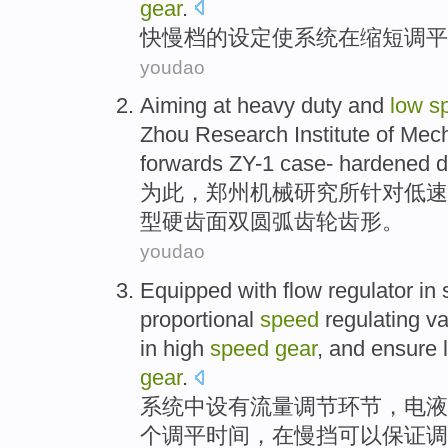
gear
.
快慢
档
的
设定使系统
在
缩短
调
平
youdao
Aiming at
heavy
duty and
low
s
Zhou
Research Institute
of
Mech
forwards ZY-1 case
-
hardened
d
为此，
郑州
机械
研究所
针对
低速
型
硬
齿面双
圆弧
齿轮齿形。
youdao
Equipped with
flow
regulator
in
proportional
speed
regulating
va
in
high
speed
gear
, and
ensure
l
gear
.
系统
中
设有
流量
调节
环节，电
液
个调
平
时间
，在
慢
挡
可以保证
调