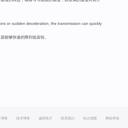
ions
or
sudden
deceleration
, the
transmission
can
quickly
速器
能够
快速
的
降到
低
齿轮
。
方博客
技术博客
诚聘英才
联系我们
站点地图
网络举报