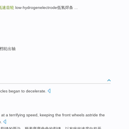
低速齿轮
low-hydrogenelectrode低氢焊条 ...
低档轮出轴
icles
began to
decelerate
.
at
a terrifying
speed
, keeping the
front wheels astride
the
e
.
在
裂缝
的
两边，顺着
弯弯曲曲
的裂缝，以发疯的
速度
向前
开