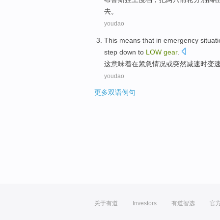
去
。
youdao
This
means that
in
emergency
situat
step down to
LOW
gear
.
这
意味着
在
紧急
情况
或
突然
减速
时
变
youdao
更多双语例句
关于有道
Investors
有道智选
官