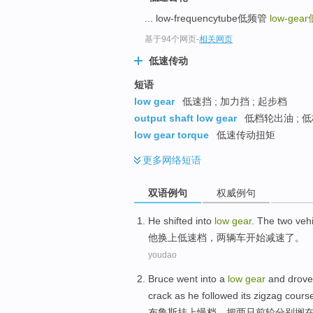
... low-frequencytube低频管
low-gear
基于94个网页
-
相关网页
低速传动
短语
low gear
低速挡 ; 加力挡 ; 起步档
output shaft low gear
低档轮出油 ; 
low gear torque
低速传动扭矩
更多
网络短语
双语例句
权威例句
He
shifted into
low
gear
. The
two
veh
他
换上
低速
档
，
两
辆车
开始
减速
了。
youdao
Bruce
went into a
low
gear
and
drove
crack
as he followed
its zigzag cours
布鲁斯
挂上慢
档
，把两只
前轮
分别搁