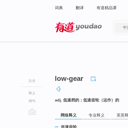
词典
翻译
有道精品课
中
有道 - 网易旗下搜索
low-gear
目录
释义
adj. 低速档的；低速齿轮（运作）的
例句
网络释义
专业释义
英英
go
top
低速齿轮