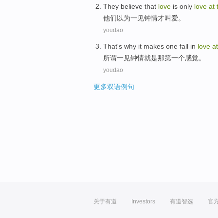
They
believe that
love
is only
love
at
他们
以为
一见钟情才叫
爱
。
youdao
That
's why
it
makes one fall in
love
a
所谓
一见钟情
就是
那
第一
个感觉。
youdao
更多双语例句
关于有道
Investors
有道智选
官