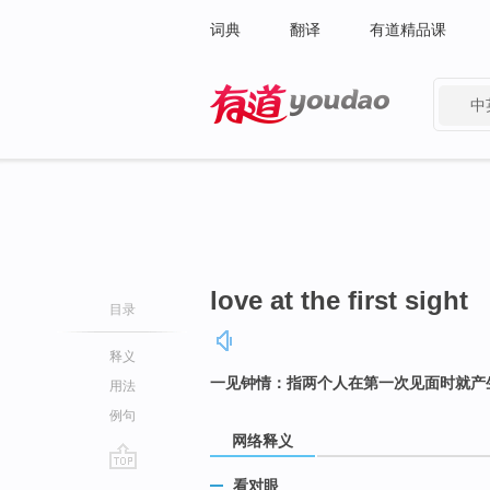
词典
翻译
有道精品课
中
有道 - 网易旗下搜索
love at the first sight
目录
释义
一见钟情：指两个人在第一次见面时就产
用法
例句
网络释义
go
看对眼