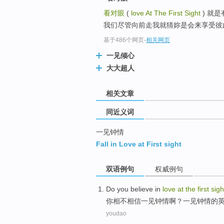
top
看对眼
(
love At The First Sight
) 就
我们尽管向前走我就猜妳是会来享受彼此
基于486个网页
-
相关网页
一见倾心
大大超人
相关文章
同近义词
一见钟情
Fall in Love at First sight
双语例句
权威例句
Do
you
believe
in
love
at
the
first
sigh
你
相不相信
一见钟情
啊？一见钟情的英文
youdao