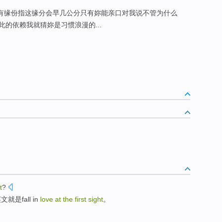
是有缘份指这缘分会早几公分只有妳能亲口对我说不管为什么
的依赖我就猜妳是习惯浪漫的...
t
?
就是fall
in
love
at
the
first
sight
。