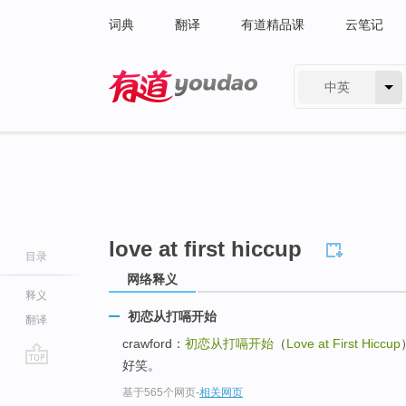
词典
翻译
有道精品课
云笔记
中英
有道 - 网易旗下搜索
love at first hiccup
目录
网络释义
释义
初恋从打嗝开始
翻译
crawford：
初恋从打嗝开始
（
Love at First Hiccup
好笑。
go
基于565个网页
-
相关网页
top