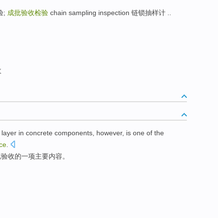
验;
成批验收检验
chain sampling inspection 链锁抽样计 ..
收
n
layer
in
concrete
components
, however,
is
one
of the
ce
.
批
验收
的
一项
主要
内容。