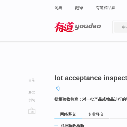
词典
翻译
有道精品课
中
有道 - 网易旗下搜索
lot acceptance inspec
目录
释义
批量验收检查：对一批产品或物品进行的
例句
网络释义
专业释义
go
top
成批验收检验