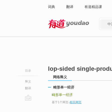
词典
翻译
有道精品课
中
有道 - 网易旗下搜索
lop-sided single-pro
目录
网络释义
释义
畸形单一经济
翻译
畸形单一经济
基于1个网页
-
相关网页
go
top