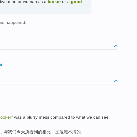
active man or woman as a
looker
or a
good
this happened.
ir
looker
"
was a
blurry mess
compared
to
what
we
can
see
，与
我们
今天
所
看到的
相比
，
是
混沌不清的。