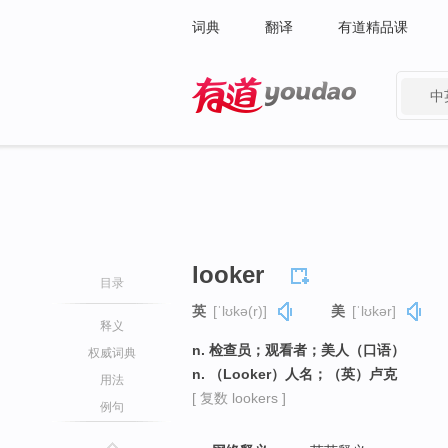
词典
翻译
有道精品课
中
有道 - 网易旗下搜索
looker
目录
英
[ˈlʊkə(r)]
美
[ˈlʊkər]
释义
n. 检查员；观看者；美人（口语）
权威词典
n. （Looker）人名；（英）卢克
用法
[ 复数 lookers ]
例句