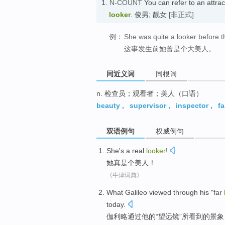
1.
N-COUNT
You can refer to an attr
looker
. 俊男; 靓女
[非正式]
例：
She was quite a looker before 
这事发生前她曾是个大美人。
同近义词
同根词
n. 检查员；观看者；美人（口语）
beauty
,
supervisor
,
inspector
,
fa
双语例句
权威例句
She
's a
real
looker
!
她
真是个
美人
！
《牛津词典》
What
Galileo
viewed
through
his
"far
today
.
伽利略
通过
他
的“望远镜”
所
看到
的景象