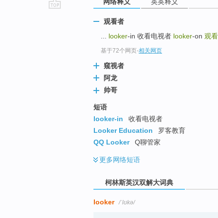
网络释义
英英释义
go
观看者
top
...
looker
-in 收看电视者
looker
-on
观看
基于72个网页
-
相关网页
窥视者
阿龙
帅哥
短语
looker-in
收看电视者
Looker Education
罗客教育
QQ Looker
Q聊管家
更多
网络短语
柯林斯英汉双解大词典
looker
/ˈlʊkə/