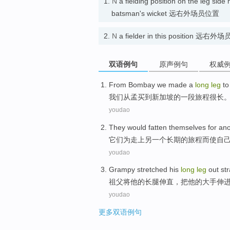
1.
N
a fielding position on the leg side
batsman's wicket 远右外场员位置
2.
N
a fielder in this position 远右外场
双语例句
原声例句
权威
From
Bombay
we
made
a
long
leg
to
我们
从
孟买
到
新加坡
的一
段旅程很
长
youdao
They
would fatten
themselves
for
ano
它们
为
走上
另一个
长期
的
旅程而
使
自
youdao
Grampy
stretched
his
long
leg
out
str
祖父
将
他
的
长
腿
伸直
，
把
他
的大手
伸
youdao
更多双语例句