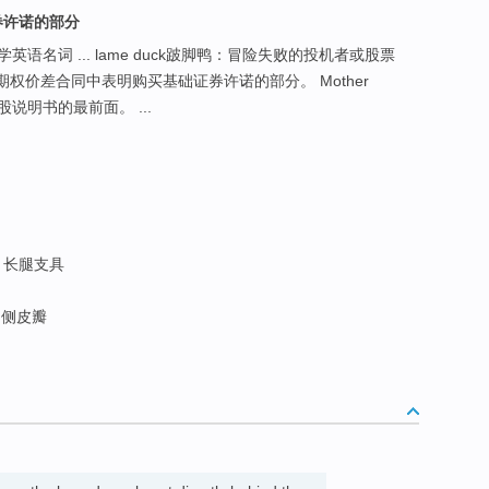
券许诺的部分
名词 ... lame duck跛脚鸭：冒险失败的投机者或股票
期权价差合同中表明购买基础证券许诺的部分。 Mother
说明书的最前面。 ...
; 长腿支具
侧皮瓣