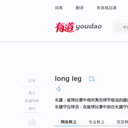
词典
翻译
有道精品课
中
有道 - 网易旗下搜索
long leg
目录
释义
长腿：板球比赛中相对离击球手较远的腿
权威词典
长腿守位球员：在板球比赛中担任长腿守
例句
网络释义
专业释义
英英