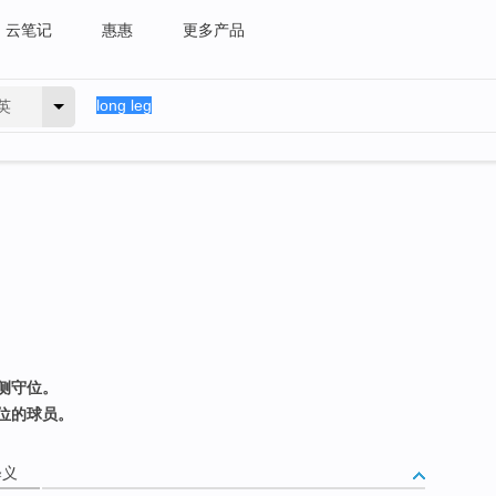
云笔记
惠惠
更多产品
英
侧守位。
位的球员。
释义