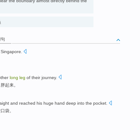
 near the boundary almost directly behind the
员
例句
Singapore
.
。
ther
long
leg
of
their
journey
.
己
胖起来。
aight
and reached his
huge
hand
deep into the
pocket
.
进口袋
。