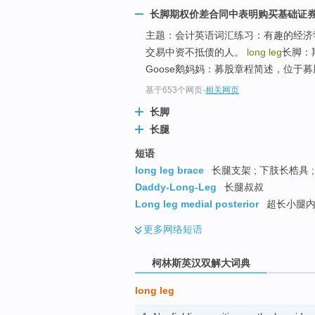
go
长脚期权价差合同中表明购买基础证
top
主题：会计英语词汇练习：有趣的经济学英语
交易中资不抵债的人。
long leg
长脚：
Goose鹅妈妈：募股章程简述，位于募股
基于653个网页
-
相关网页
长脚
长腿
短语
long leg brace
长腿支架 ; 下肢长梏具 
Daddy-Long-Leg
长腿叔叔
Long leg medial posterior
超长小腿内
更多
网络短语
柯林斯英汉双解大词典
long leg