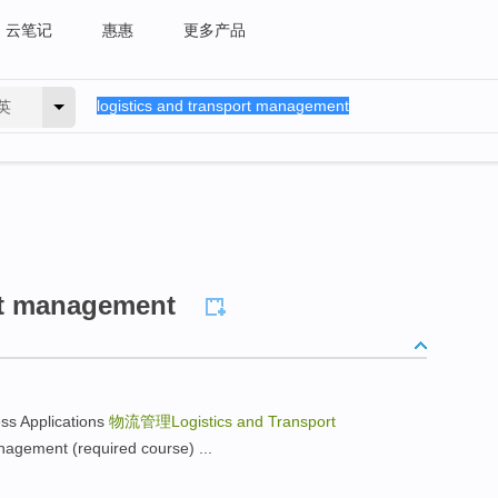
云笔记
惠惠
更多产品
英
rt management
 Applications
物流管理Logistics and Transport
ment (required course) ...