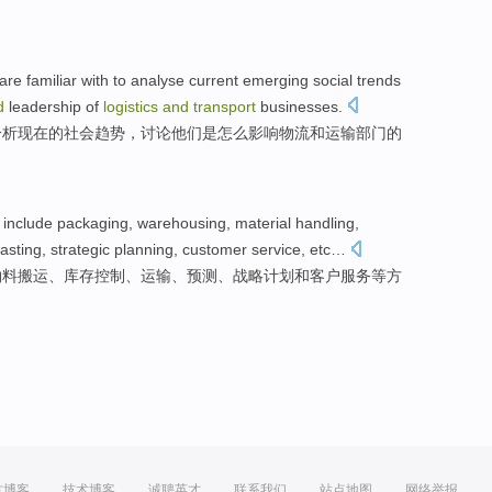
are familiar
with
to
analyse
current emerging
social
trends
d
leadership
of
logistics
and
transport
businesses
.
分析
现在
的
社会
趋势
，讨论
他们
是
怎么
影响
物流
和
运输
部门的
include
packaging
,
warehousing
,
material
handling
,
asting
,
strategic
planning
,
customer
service
,
etc
…
物料
搬运
、库存
控制
、
运输
、
预测
、
战略
计划
和
客户
服务
等方
方博客
技术博客
诚聘英才
联系我们
站点地图
网络举报