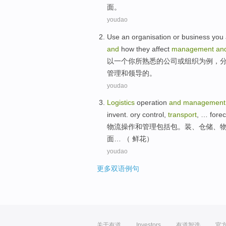
面
。
youdao
Use
an
organisation
or
business
you
and
how
they
affect
management
an
以
一个
你
所
熟悉
的
公司
或
组织
为
例，
管理
和
领导
的。
youdao
Logistics
operation
and
management
invent. ory
control
,
transport
, …
forec
物流
操作
和
管理
包括
包
。装、
仓储
、
面
… （ 鲜花）
youdao
更多双语例句
关于有道
Investors
有道智选
官