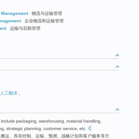
rt Management
物流与运输管理
Management
企业物流和运输管理
ent
运输与后勤管理
人工翻译
。
include
packaging
,
warehousing
,
material
handling
,
ng
,
strategic
planning
,
customer
service
,
etc
.
料
搬运
、
库存
控制
、
运输
、
预测
、
战略
计划
和
客户
服务
等方