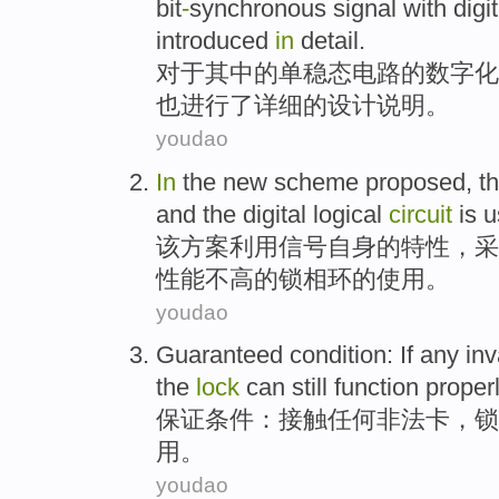
bit
-
synchronous
signal
with
digit
introduced
in
detail
.
对于
其中
的
单稳态
电路
的
数字化
也
进行
了详细的设计说明。
youdao
In
the
new scheme proposed
, t
and
the
digital
logical
circuit
is
u
该
方案
利用信号自身的特性，采
性能
不
高的
锁
相
环
的使用。
youdao
Guaranteed
condition
:
If
any
inv
the
lock
can
still
function proper
保证
条件
：
接触
任何
非法
卡
，锁
用
。
youdao