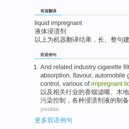
top
有道翻译
liquid impregnant
液体浸渍剂
以上为机器翻译结果，长、整句
双语例句
And
related
industry
cigarette
fil
absorption
,
flavour
,
automobile
control
,
various of
impregnant
li
以及
相关
行业
的
香烟
滤嘴
、
木地
污染
控制
，
各种
浸渍剂
液
的
制备
youdao
更多双语例句